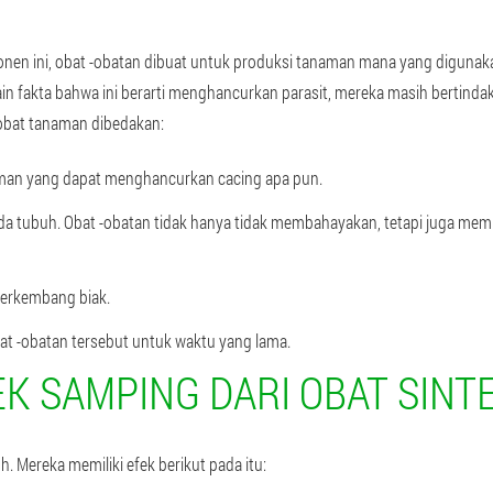
en ini, obat -obatan dibuat untuk produksi tanaman mana yang digunakan
ain fakta bahwa ini berarti menghancurkan parasit, mereka masih bertind
obat tanaman dibedakan:
an yang dapat menghancurkan cacing apa pun.
pada tubuh. Obat -obatan tidak hanya tidak membahayakan, tetapi juga 
berkembang biak.
t -obatan tersebut untuk waktu yang lama.
K SAMPING DARI OBAT SINT
 Mereka memiliki efek berikut pada itu: