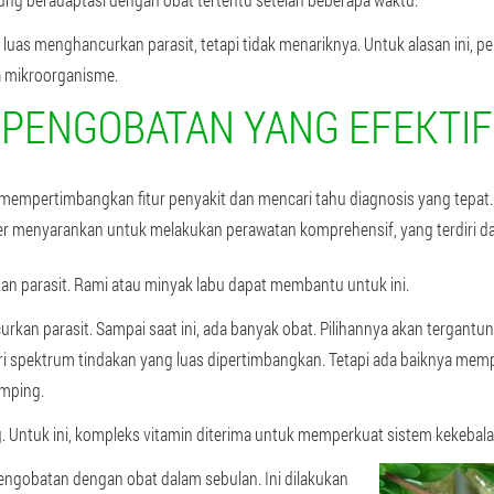
luas menghancurkan parasit, tetapi tidak menariknya. Untuk alasan ini, 
a mikroorganisme.
PENGOBATAN YANG EFEKTIF
a mempertimbangkan fitur penyakit dan mencari tahu diagnosis yang tepa
ter menyarankan untuk melakukan perawatan komprehensif, yang terdiri dar
n parasit. Rami atau minyak labu dapat membantu untuk ini.
an parasit. Sampai saat ini, ada banyak obat. Pilihannya akan tergantu
f dari spektrum tindakan yang luas dipertimbangkan. Tetapi ada baiknya m
amping.
 Untuk ini, kompleks vitamin diterima untuk memperkuat sistem kekebala
engobatan dengan obat dalam sebulan. Ini dilakukan