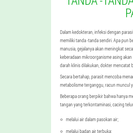
TANDA -TAND
P
Dalam kedokteran, infeksi dengan parasit
memiliki tanda -tanda sendiri. Apa pun
manusia, gejalanya akan meningkat seca
keberadaan mikroorganisme asing akan me
darah klinis dilakukan, dokter mencatat 
Secara bertahap, parasit mencoba menang
metabolisme terganggu, racun muncul 
Beberapa orang berpikir bahwa hanya m
tangan yang terkontaminasi, cacing telu
melalui air dalam pasokan air;
melalui badan air terbuka;