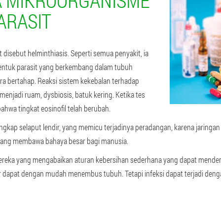
A MIKROORGANISME
ARASIT
 disebut helminthiasis. Seperti semua penyakit, ia
 bentuk parasit yang berkembang dalam tubuh
ra bertahap. Reaksi sistem kekebalan terhadap
njadi ruam, dysbiosis, batuk kering. Ketika tes
bahwa tingkat eosinofil telah berubah.
kap selaput lendir, yang memicu terjadinya peradangan, karena jaringan k
yang membawa bahaya besar bagi manusia.
ereka yang mengabaikan aturan kebersihan sederhana yang dapat menderi
r dapat dengan mudah menembus tubuh. Tetapi infeksi dapat terjadi denga