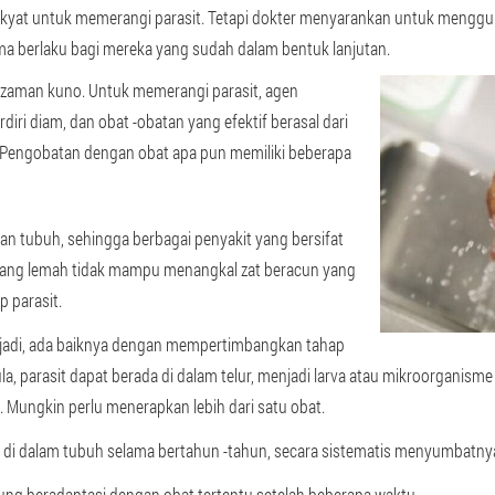
rakyat untuk memerangi parasit. Tetapi dokter menyarankan untuk mengg
ma berlaku bagi mereka yang sudah dalam bentuk lanjutan.
di zaman kuno. Untuk memerangi parasit, agen
diri diam, dan obat -obatan yang efektif berasal dari
. Pengobatan dengan obat apa pun memiliki beberapa
n tubuh, sehingga berbagai penyakit yang bersifat
yang lemah tidak mampu menangkal zat beracun yang
 parasit.
erjadi, ada baiknya dengan mempertimbangkan tahap
, parasit dapat berada di dalam telur, menjadi larva atau mikroorganisme 
p. Mungkin perlu menerapkan lebih dari satu obat.
di dalam tubuh selama bertahun -tahun, secara sistematis menyumbatny
ung beradaptasi dengan obat tertentu setelah beberapa waktu.